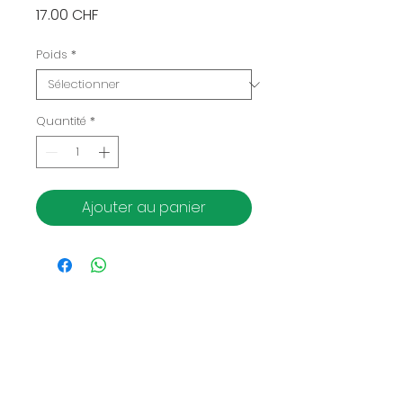
Prix
17.00 CHF
Poids
*
Quantité
*
Ajouter au panier
Horaire du bar Gelateria
Lundi : Fermé
Mardi-mercredi :
13.00-19.00
Du jeudi au dimanche :
13.00-22.00
*Fermé en cas de mauvais temps ou trop