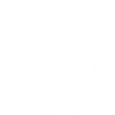
Gelateria
Adre
Ch
0-19.00
13.00-22.00
(Le loc
s ou trop froid !
et le déb
er ou envoyer
à côté du r
44 74 77
erture
oratoire
C