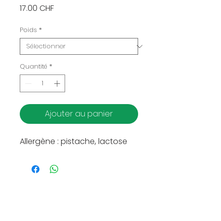
Prix
17.00 CHF
Poids
*
Quantité
*
Ajouter au panier
Allergène : pistache, lactose
Horaire du bar Gelateria
Lundi : Fermé
Mardi-mercredi :
13.00-19.00