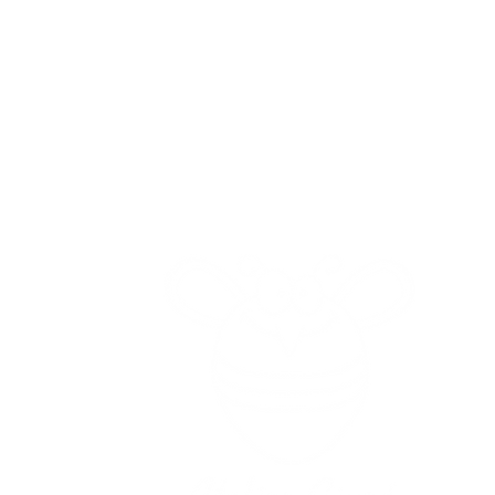
Gelateria
Adre
Ch
0-19.00
13.00-22.00
(Le loc
s ou trop froid !
et le déb
er ou envoyer
à côté du r
44 74 77
erture
oratoire
C