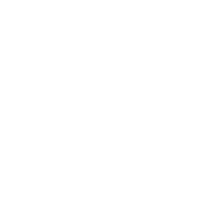
Gelateria
Adre
Ch
0-19.00
13.00-22.00
(Le loc
s ou trop froid !
et le déb
er ou envoyer
à côté du r
44 74 77
erture
oratoire
C
endez-vous