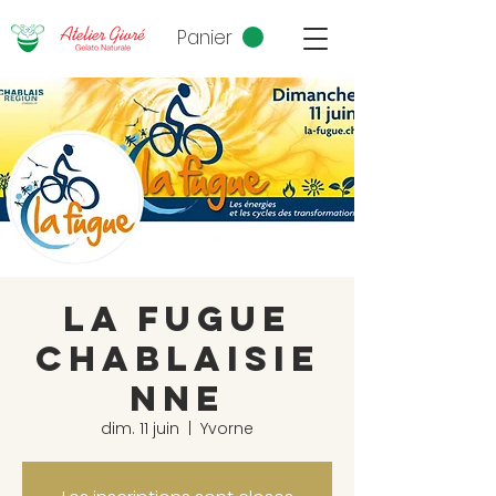
Panier
La fugue
Chablaisie
nne
dim. 11 juin
  |  
Yvorne